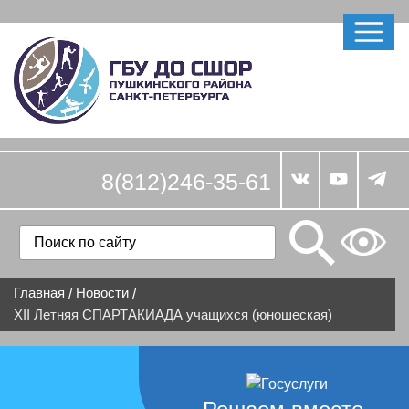
8(812)246-35-61
Главная
Новости
/
/
XII Летняя СПАРТАКИАДА учащихся (юношеская)