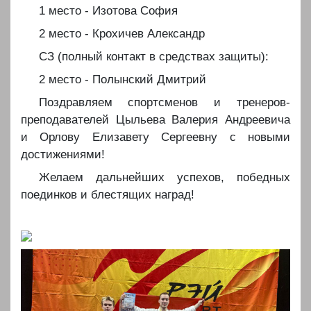
️️1 место - Изотова София
️️2 место - Крохичев Александр
️️СЗ (полный контакт в средствах защиты):
️️2 место - Полынский Дмитрий
️️Поздравляем спортсменов и тренеров-
преподавателей Цыльева Валерия Андреевича
и Орлову Елизавету Сергеевну с новыми
достижениями!
️️Желаем дальнейших успехов, победных
поединков и блестящих наград!