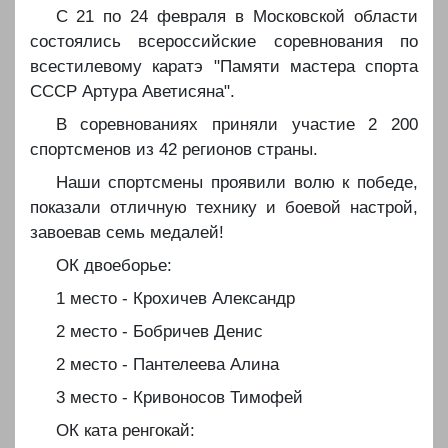
️️С 21 по 24 февраля в Московской области
состоялись всероссийские соревнования по
всестилевому каратэ "Памяти мастера спорта
СССР Артура Аветисяна".
️️В соревнованиях приняли участие 2 200
спортсменов из 42 регионов страны.
️️Наши спортсмены проявили волю к победе,
показали отличную технику и боевой настрой,
завоевав семь медалей!
️️ОК двоеборье:
️️1 место - Крохичев Александр
️️2 место - Бобричев Денис
️️2 место - Пантелеева Алина
️️3 место - Кривоносов Тимофей
️️ОК ката ренгокай: