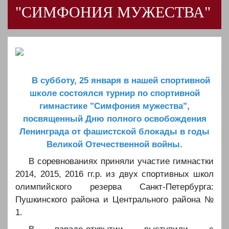
"СИМФОНИЯ МУЖЕСТВА"
В субботу, 25 января в нашей спортивной
школе состоялся турнир по спортивной
гимнастике "Симфония мужества",
посвященный Дню полного освобождения
Ленинграда от фашистской блокады в годы
Великой Отечественной войны.
️В соревнованиях приняли участие гимнастки
2014, 2015, 2016 гг.р. из двух спортивных школ
олимпийского резерва Санкт-Петербурга:
Пушкинского района и Центрального района №
1.