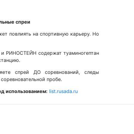
зальные спреи
жет повлиять на спортивную карьеру. Но
 и РИНОСТЕЙН содержат туаминогептан
станцию.
яете спрей ДО соревнований, следы
 соревновательной пробе.
ред использованием:
list.rusada.ru