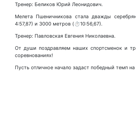
️️️Тренер: Беликов Юрий Леонидович.
️Мелета Пшеничникова стала дважды серебря
4:57,87) и 3000 метров (⏱️10:56,67).
️️Тренер: Павловская Евгения Николаевна.
️️От души поздравляем наших спортсменок и т
соревнованиях!
️️Пусть отличное начало задаст победный темп на 