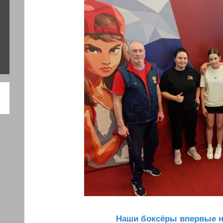
️
️️️Наши боксёры впервые 