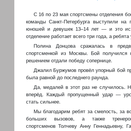
️️С 16 по 23 мая спортсмены отделения 
команды Санкт‑Петербурга выступили на 
юношей и девушек 13–14 лет — и это ист
отделение работает всего три года, а ребята
️️Полина Донцова сражалась в пред
спортсменкой из Москвы. Бой получился 
решением отдали победу сопернице.
️️Джалил Буржумов провёл упорный бой 
была равной до последнего раунда.
️️Да, медалей в этот раз не случилось.
вперёд. Каждый пропущенный удар — уро
стать сильнее.
️️Мы благодарим ребят за смелость, за в
больших вызовов, а также тренеров-
спортсменов Толчеву Анну Геннадьевну, Г