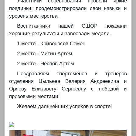
️️Участники соревнований провели яркие
поединки, продемонстрировали свои навыки и
уровень мастерства.
️️Воспитанники нашей СШОР показали
хорошие результаты и завоевали медали.
️️1 место - Кривоносов Семён
️️2 место - Митин Артём
️️2 место - Неелов Артём
️️Поздравляем спортсменов и тренеров
отделения Цыльева Валерия Андреевича и
Орлову Елизавету Сергеевну с победой и
призовыми местами!
️️Желаем дальнейших успехов в спорте!