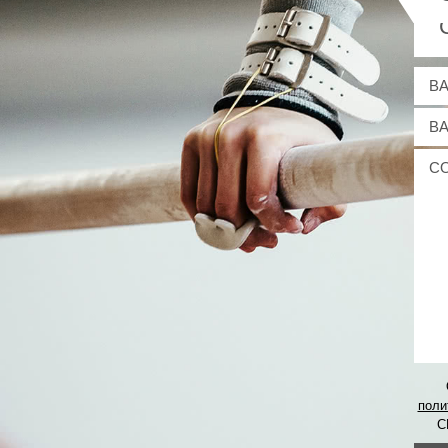
поли
С