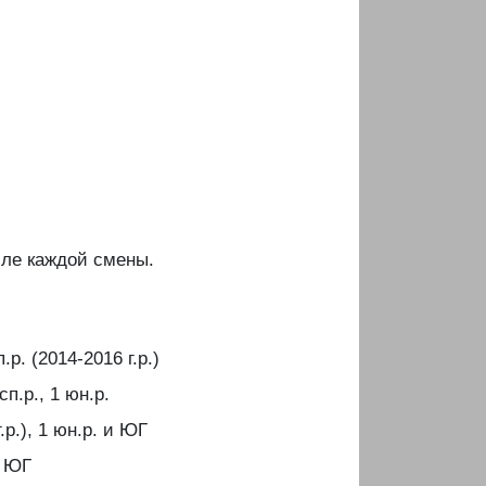
сле каждой смены.
п.р. (2014-2016 г.р.)
сп.р., 1 юн.р.
г.р.), 1 юн.р. и ЮГ
и ЮГ