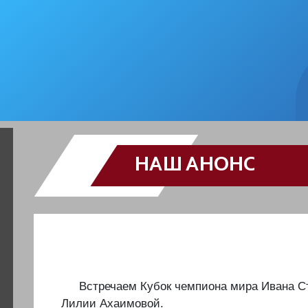
НАШ АНОНС
️️️Встречаем Кубок чемпиона мира Ивана
Лилии Ахаимовой.