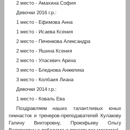
️2 место - Амахина София
️Девочки 2016 г.р.:
️1 место - Ефимова Анна
️1 место - Исаева Ксения
️2 место - Печенкова Александра
️2 место - Яшина Ксения
️2 место - Уласевич Арина
️3 место - Бледнова Анжелика
️3 место - Колбаия Лиана
️Девочки 2014 г.р.:
️1 место - Коваль Ева
️Поздравляем наших талантливых юных
гимнасток и тренеров-преподавателей Кулакову
Галину Викторовну, Прокофьеву Ольгу