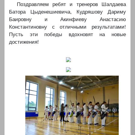
️️Поздравляем ребят и тренеров Шалдаева
Батора Цыденешиевича, Кудряшову Дариму
Баировну и Акинфиеву Анастасию
Константиновну с отличными результатами!
Пусть эти победы вдохновят на новые
достижения!
️
️
️