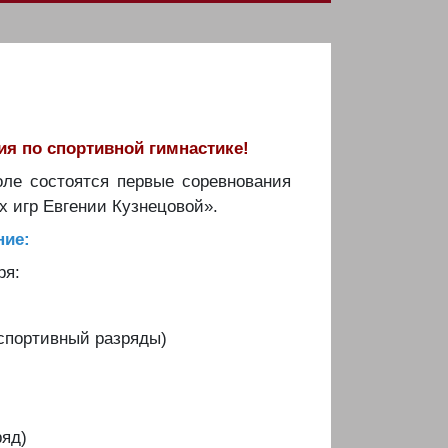
я по спортивной гимнастике!
оле состоятся первые соревнования
 игр Евгении Кузнецовой».
ние:
ря:
2 спортивный разряды)
ряд)