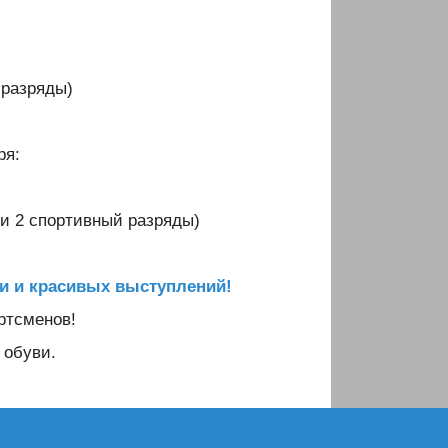
й разряды)
ря:
 и 2 спортивный разряды)
и и красивых выступлений!
ртсменов!
 обуви.