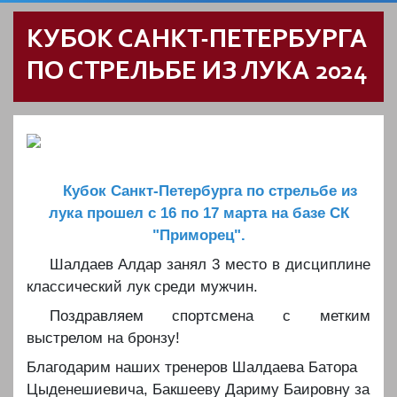
КУБОК САНКТ-ПЕТЕРБУРГА
ПО СТРЕЛЬБЕ ИЗ ЛУКА 2024
Кубок Санкт-Петербурга по стрельбе из
лука прошел с 16 по 17 марта на базе СК
"Приморец".
Шалдаев Алдар занял 3 место в дисциплине
классический лук среди мужчин.
Поздравляем спортсмена с метким
выстрелом на бронзу!
Благодарим наших тренеров Шалдаева Батора
Цыденешиевича, Бакшееву Дариму Баировну за