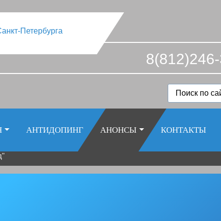
8(812)246-
Я
АНТИДОПИНГ
АНОНСЫ
КОНТАКТЫ
д"