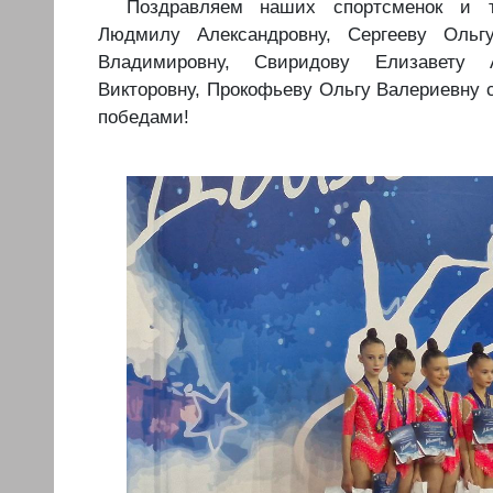
️Поздравляем наших спортсменок и т
Людмилу Александровну, Сергееву Ольг
Владимировну, Свиридову Елизавету А
Викторовну, Прокофьеву Ольгу Валериевну 
победами!