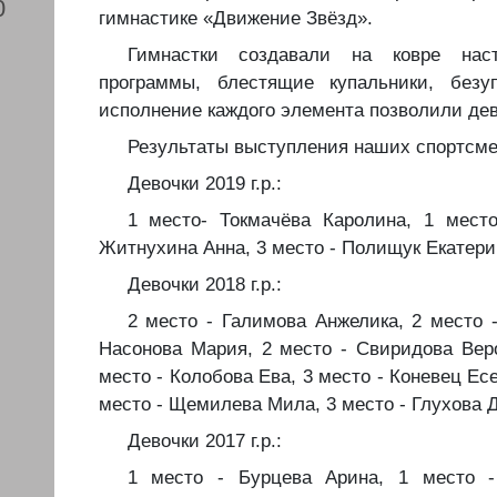
0
гимнастике «Движение Звёзд».
️Гимнастки создавали на ковре на
программы, блестящие купальники, безу
исполнение каждого элемента позволили дев
️Результаты выступления наших спортсме
️Девочки 2019 г.р.:
️1 место- Токмачёва Каролина, 1 мес
Житнухина Анна, 3 место - Полищук Екатери
️Девочки 2018 г.р.:
️2 место - Галимова Анжелика, 2 место 
Насонова Мария, 2 место - Свиридова Веро
место - Колобова Ева, 3 место - Коневец Ес
место - Щемилева Мила, 3 место - Глухова 
️Девочки 2017 г.р.:
️1 место - Бурцева Арина, 1 место 