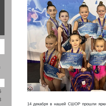
с
6
3
️14 декабря в нашей СШОР прошли ярки