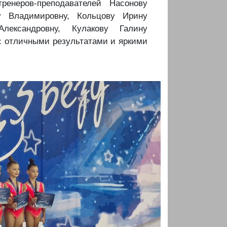
ренеров-преподавателей Насонову
у Владимировну, Кольцову Ирину
лександровну, Кулакову Галину
с отличными результатами и яркими