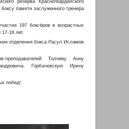
йского резерва Красногвардейского
 боксу памяти заслуженного тренера
 участие 197 боксёров в возрастных
 17-18 лет.
нник отделения бокса Расул Исламов
ов-преподавателей Толчеву Анну
андровича, Горбачевскую Ирину
ых побед!