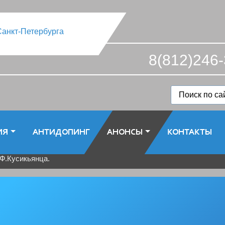
8(812)246-
ИЯ
АНТИДОПИНГ
АНОНСЫ
КОНТАКТЫ
.Ф.Кусикьянца.