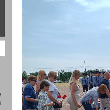
с
6
3