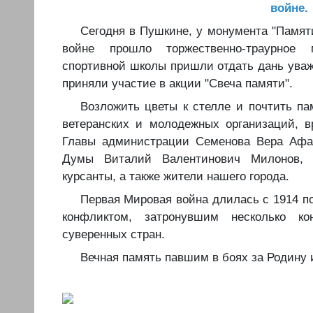
войне.
️Сегодня в Пушкине, у монумента "Памя
войне прошло торжественно-траурное 
спортивной школы пришли отдать дань уваж
приняли участие в акции "Свеча памяти".
️Возложить цветы к стелле и почтить п
ветеранских и молодежных организаций, 
Главы администрации Семенова Вера Афан
Думы Виталий Валентинович Милонов, 
курсанты, а также жители нашего города.
️Первая Мировая война длилась с 1914 п
конфликтом, затронувшим несколько к
суверенных стран.
️Вечная память павшим в боях за Родину