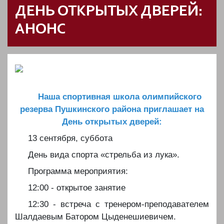
ДЕНЬ ОТКРЫТЫХ ДВЕРЕЙ:
АНОНС
️
Наша спортивная школа олимпийского
резерва Пушкинского района приглашает на
День открытых дверей:
️️13 сентября, суббота
️День вида спорта «стрельба из лука».
️️Программа мероприятия:
️️12:00 - открытое занятие
️️12:30 - встреча с тренером-преподавателем
Шалдаевым Батором Цыденешиевичем.