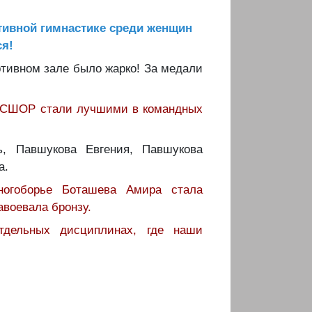
тивной гимнастике среди женщин
я!
ртивном зале было жарко! За медали
й СШОР стали лучшими в командных
, Павшукова Евгения, Павшукова
а.
ногоборье Боташева Амира стала
воевала бронзу.
дельных дисциплинах, где наши