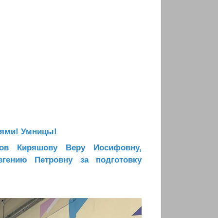
лями! Умницы!
ров Киряшову Веру Иосифовну,
гению Петровну за подготовку