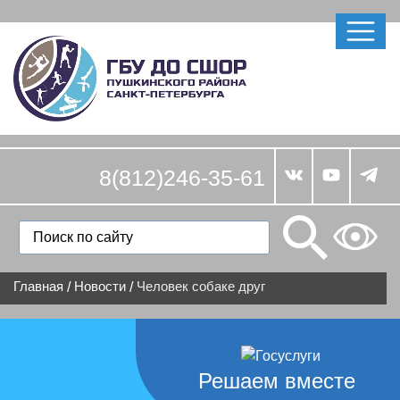
8(812)246-35-61
Главная
Новости
Человек собаке друг
/
/
Решаем вместе