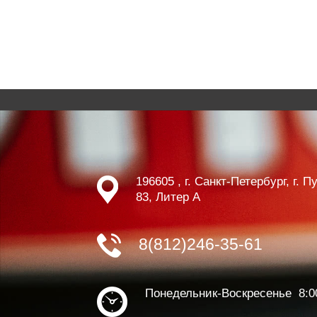
196605 , г. Санкт-Петербург, г. 
83, Литер А
8(812)246-35-61
Понедельник-Воскресенье 8:0