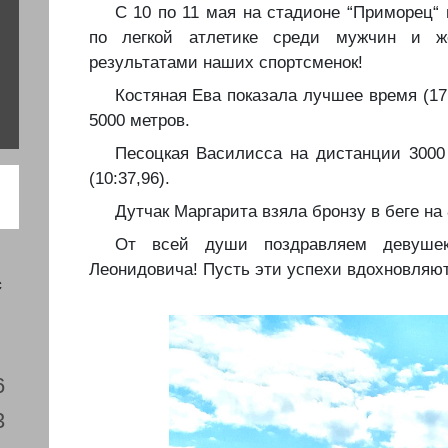
️С 10 по 11 мая на стадионе “Приморец
по легкой атлетике среди мужчин и 
результатами наших спортсменок!
️️Костяная Ева показала лучшее время (17
5000 метров.
️Песоцкая Василисса на дистанции 300
(10:37,96).
️Дутчак Маргарита взяла бронзу в беге на 
️От всей души поздравляем девуше
Леонидовича! Пусть эти успехи вдохновляют
с
6
3