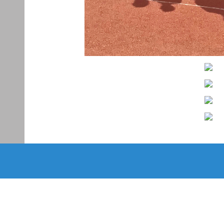
️
️
️
️